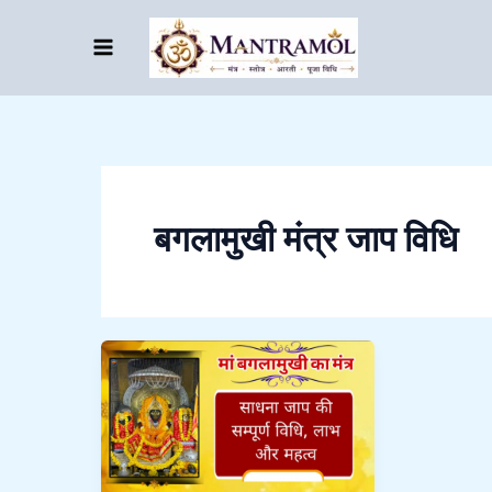
Skip
to
content
बगलामुखी मंत्र जाप विधि
मां
बगलामुखी
का
मंत्र
|