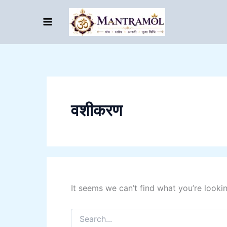
Search
Skip
for:
to
content
वशीकरण
It seems we can’t find what you’re looki