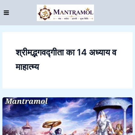
Skip
to
content
श्रीमद्भगवद्गीता का 14 अध्याय व
माहात्म्य
Bhagwat
Geeta
14
adhyay,
or