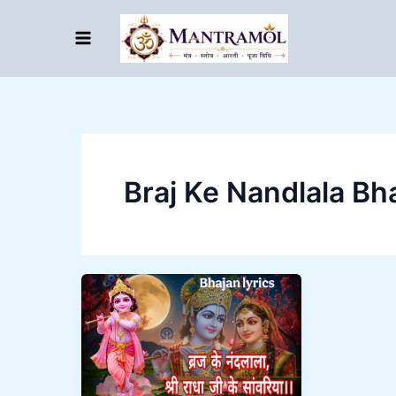
Skip
to
content
Braj Ke Nandlala Bha
Braj
Ke
Nandlala
Bhajan
Lyrics