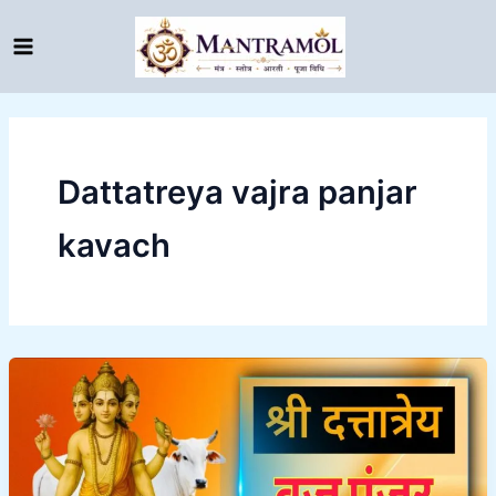
Skip
to
content
Dattatreya vajra panjar
kavach
Dattatreya
vajra
panjar
kavach
|