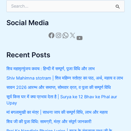
S
e
a
Social Media
r
c
h
f
o
r
Recent Posts
:
शिव महामृत्युंजय कवच : हिन्दी में सम्पूर्ण, पूजा विधि और लाभ
Shiv Mahimna stotram | शिव महिम्न स्तोत्र का पाठ, अर्थ, महत्व व लाभ
सावन 2026 आरम्भ और समाप्त, सोमवार व्रत, व पूजा की सम्पूर्ण विधि
सूर्य किस घर में क्या प्रभाव देता है | Surya ke 12 Bhav ke Phal aur
Upay
मां बगलामुखी का मंत्र | साधना जाप की सम्पूर्ण विधि, लाभ और महत्व
शिव जी की पूजा विधि: सामग्री, मंत्र और संपूर्ण जानकारी
Braj Ke Nandlala Bhajan Lyrics | ब्रज के नंदलाला राधा जी के