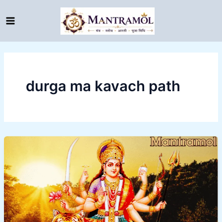
Skip
to
content
durga ma kavach path
Durga
mata
kavach
path
||
हर
तरफ