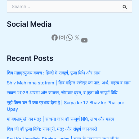
S
e
a
Social Media
r
c
h
f
o
r
Recent Posts
:
शिव महामृत्युंजय कवच : हिन्दी में सम्पूर्ण, पूजा विधि और लाभ
Shiv Mahimna stotram | शिव महिम्न स्तोत्र का पाठ, अर्थ, महत्व व लाभ
सावन 2026 आरम्भ और समाप्त, सोमवार व्रत, व पूजा की सम्पूर्ण विधि
सूर्य किस घर में क्या प्रभाव देता है | Surya ke 12 Bhav ke Phal aur
Upay
मां बगलामुखी का मंत्र | साधना जाप की सम्पूर्ण विधि, लाभ और महत्व
शिव जी की पूजा विधि: सामग्री, मंत्र और संपूर्ण जानकारी
Braj Ke Nandlala Bhajan Lyrics | ब्रज के नंदलाला राधा जी के