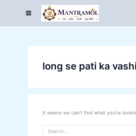
Search
Skip
for:
to
content
long se pati ka vash
It seems we can’t find what you’re looki