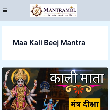
Skip
to
content
Maa Kali Beej Mantra
Kali
Mata
Mantra
diksha
।
काली
माता