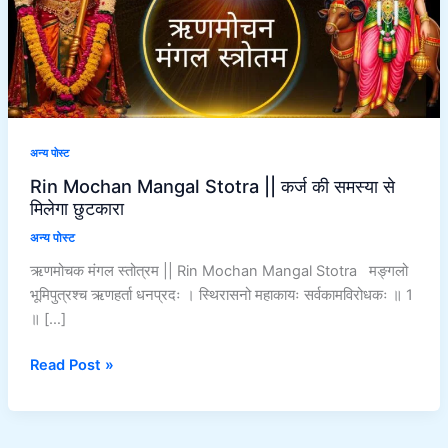
कर्ज
की
समस्या
से
मिलेगा
छुटकारा
अन्य पोस्ट
Rin Mochan Mangal Stotra || कर्ज की समस्या से
मिलेगा छुटकारा
अन्य पोस्ट
ऋणमोचक मंगल स्तोत्रम || Rin Mochan Mangal Stotra मङ्गलो
भूमिपुत्रश्च ऋणहर्ता धनप्रदः । स्थिरासनो महाकायः सर्वकामविरोधकः ॥ 1
॥ […]
Read Post »