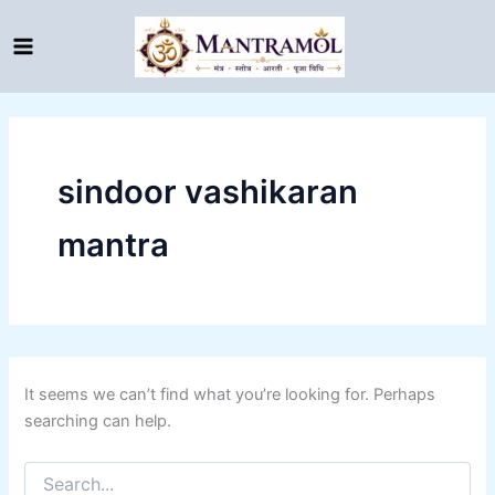
Search
Skip
for:
to
content
sindoor vashikaran
mantra
It seems we can’t find what you’re looking for. Perhaps
searching can help.