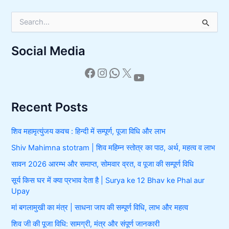
S
e
a
Social Media
r
c
h
f
o
r
Recent Posts
:
शिव महामृत्युंजय कवच : हिन्दी में सम्पूर्ण, पूजा विधि और लाभ
Shiv Mahimna stotram | शिव महिम्न स्तोत्र का पाठ, अर्थ, महत्व व लाभ
सावन 2026 आरम्भ और समाप्त, सोमवार व्रत, व पूजा की सम्पूर्ण विधि
सूर्य किस घर में क्या प्रभाव देता है | Surya ke 12 Bhav ke Phal aur
Upay
मां बगलामुखी का मंत्र | साधना जाप की सम्पूर्ण विधि, लाभ और महत्व
शिव जी की पूजा विधि: सामग्री, मंत्र और संपूर्ण जानकारी