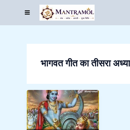
Skip
to
content
भागवत गीत का तीसरा अध्य
Bhagwat
Geeta
third
adhayay
।।