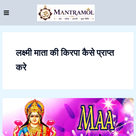
Skip
to
content
लक्ष्मी माता की किरपा कैसे प्राप्त
करे
chamatkari
vastu
shastra
totke,
dhan