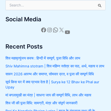
S
e
a
Social Media
r
c
h
f
o
r
Recent Posts
:
शिव महामृत्युंजय कवच : हिन्दी में सम्पूर्ण, पूजा विधि और लाभ
Shiv Mahimna stotram | शिव महिम्न स्तोत्र का पाठ, अर्थ, महत्व व लाभ
सावन 2026 आरम्भ और समाप्त, सोमवार व्रत, व पूजा की सम्पूर्ण विधि
सूर्य किस घर में क्या प्रभाव देता है | Surya ke 12 Bhav ke Phal aur
Upay
मां बगलामुखी का मंत्र | साधना जाप की सम्पूर्ण विधि, लाभ और महत्व
शिव जी की पूजा विधि: सामग्री, मंत्र और संपूर्ण जानकारी
Braj Ke Nandlala Bhajan Lyrics | ब्रज के नंदलाला राधा जी के