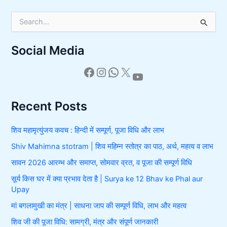
S
e
a
Social Media
r
c
h
f
o
r
Recent Posts
:
शिव महामृत्युंजय कवच : हिन्दी में सम्पूर्ण, पूजा विधि और लाभ
Shiv Mahimna stotram | शिव महिम्न स्तोत्र का पाठ, अर्थ, महत्व व लाभ
सावन 2026 आरम्भ और समाप्त, सोमवार व्रत, व पूजा की सम्पूर्ण विधि
सूर्य किस घर में क्या प्रभाव देता है | Surya ke 12 Bhav ke Phal aur
Upay
मां बगलामुखी का मंत्र | साधना जाप की सम्पूर्ण विधि, लाभ और महत्व
शिव जी की पूजा विधि: सामग्री, मंत्र और संपूर्ण जानकारी