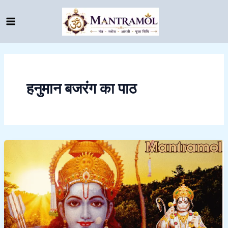
Skip
to
content
हनुमान बजरंग का पाठ
Hanuman
bajrang
baan
siddhi
||
हर
संकट