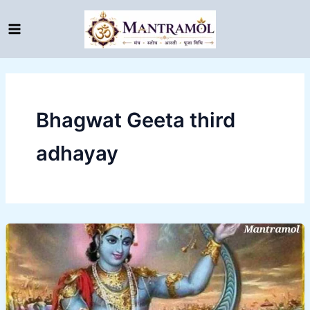
Skip
to
content
Bhagwat Geeta third
adhayay
Bhagwat
Geeta
third
adhayay
।।