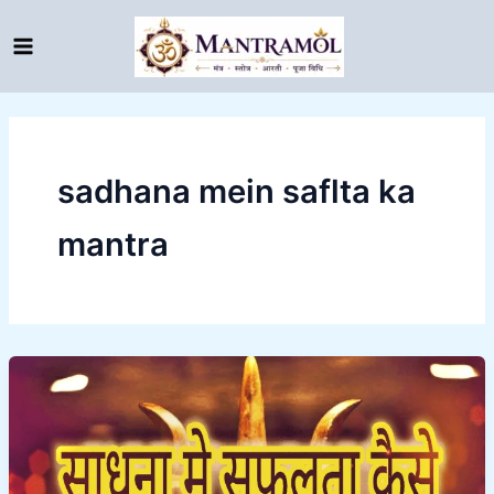
Skip
to
content
sadhana mein saflta ka
mantra
Sadhana
mein
siddhi
kyo
nhi