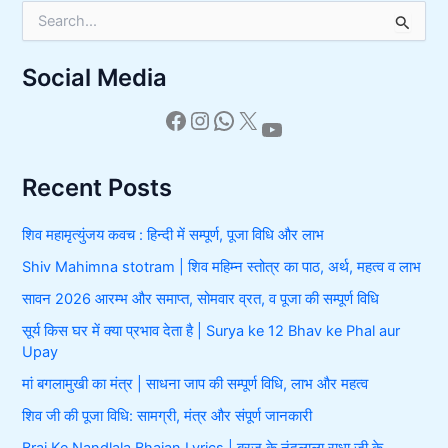
S
e
a
Social Media
r
c
h
f
o
r
Recent Posts
:
शिव महामृत्युंजय कवच : हिन्दी में सम्पूर्ण, पूजा विधि और लाभ
Shiv Mahimna stotram | शिव महिम्न स्तोत्र का पाठ, अर्थ, महत्व व लाभ
सावन 2026 आरम्भ और समाप्त, सोमवार व्रत, व पूजा की सम्पूर्ण विधि
सूर्य किस घर में क्या प्रभाव देता है | Surya ke 12 Bhav ke Phal aur
Upay
मां बगलामुखी का मंत्र | साधना जाप की सम्पूर्ण विधि, लाभ और महत्व
शिव जी की पूजा विधि: सामग्री, मंत्र और संपूर्ण जानकारी
Braj Ke Nandlala Bhajan Lyrics | ब्रज के नंदलाला राधा जी के