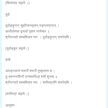
(बिल्वपत्र चढ़ाये ।)
दूर्वा
दूर्वाङ्कुरान् सुहरितानमृतान् मङ्गलप्रदान् ।
आनीतांस्तव पूजार्थं गृहाण परमेश्वर ॥
श्रीभगवते साम्बशिवाय नमः । दुर्वाङ्कुरान् समर्पयामि।
(दूर्वाङ्कुर चढ़ाये।)
शमी
अमङ्गलानां शमनीं शमनीं दुष्कृतस्य च ।
दुःस्वप्ननाशिनीं धन्यामर्पयेऽहं शमीं शुभाम् ॥
श्रीभगवते साम्बशिवाय नमः । शमीपत्राणि समर्पयामि ।
(शमीपत्र चढ़ाये ।)
आभूषण