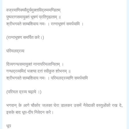
वज्रमाणिक्यवैदूर्यमुक्ताविद्रुममण्डितम्
पुष्परागसमायुक्तं भूषणं प्रतिगृह्यताम् ॥
श्रीभगवते साम्बशिवाय नमः । रत्नाभूषणं समर्पयामि ।
(रत्नाभूषण समर्पित करे।)
परिमलद्रव्य
दिव्यगन्धसमायुक्तं नानापरिमलान्वितम् ।
गन्धद्रव्यमिदं भक्त्या दत्तं स्वीकुरु शोभनम् ॥
श्रीभगवते साम्बशिवाय नमः । परिमलद्रव्याणि समर्पयामि
(परिमल द्रव्य चढ़ाये ।)
भगवान् के आगे चौकोर जलका घेरा डालकर उसमें नैवेद्यकी वस्तुओंको रख दे,
इसके बाद धूप-दीप निवेदन करे।
धूप