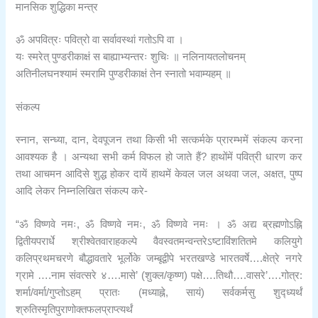
मानसिक शुद्धिका मन्त्र
ॐ अपवित्रः पवित्रो वा सर्वावस्थां गतोऽपि वा ।
यः स्मरेत् पुण्डरीकाक्षं स बाह्याभ्यन्तरः शुचिः ॥ नलिनायतलोचनम्
अतिनीलघनश्यामं स्मरामि पुण्डरीकाक्षं तेन स्नातो भवाम्यहम् ॥
संकल्प
स्नान, सन्ध्या, दान, देवपूजन तथा किसी भी सत्कर्मके प्रारम्भमें संकल्प करना
आवश्यक है । अन्यथा सभी कर्म विफल हो जाते हैं? हाथोंमें पवित्री धारण कर
तथा आचमन आदिसे शुद्ध होकर दायें हाथमें केवल जल अथवा जल, अक्षत, पुष्प
आदि लेकर निम्नलिखित संकल्प करे-
“ॐ विष्णवे नमः, ॐ विष्णवे नमः, ॐ विष्णवे नमः । ॐ अद्य ब्रह्मणोऽह्नि
द्वितीयपरार्धे श्रीश्वेतवाराहकल्पे वैवस्वतमन्वन्तरेऽष्टाविंशतितमे कलियुगे
कलिप्रथमचरणे बौद्धावतारे भूर्लोके जम्बूद्वीपे भरतखण्डे भारतवर्षे….क्षेत्रे नगरे
ग्रामे ….नाम संवत्सरे ४….मासे’ (शुक्ल/कृष्ण) पक्षे….तिथौ….वासरे’….गोत्र:
शर्मा/वर्मा/गुप्तोऽहम् प्रातः (मध्याह्ने, सायं) सर्वकर्मसु शुद्ध्यर्थं
श्रुतिस्मृतिपुराणोक्तफलप्राप्त्यर्थं