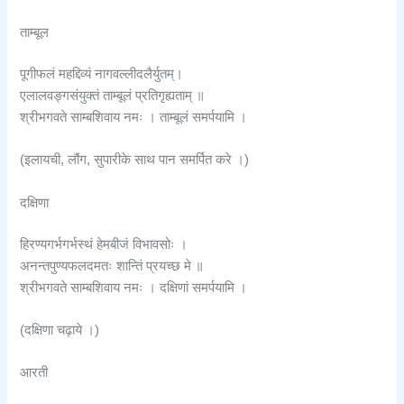
ताम्बूल
पूगीफलं महद्दिव्यं नागवल्लीदलैर्युतम्।
एलालवङ्गसंयुक्तं ताम्बूलं प्रतिगृह्यताम् ॥
श्रीभगवते साम्बशिवाय नमः । ताम्बूलं समर्पयामि ।
(इलायची, लौंग, सुपारीके साथ पान समर्पित करे ।)
दक्षिणा
हिरण्यगर्भगर्भस्थं हेमबीजं विभावसोः ।
अनन्तपुण्यफलदमतः शान्तिं प्रयच्छ मे ॥
श्रीभगवते साम्बशिवाय नमः । दक्षिणां समर्पयामि ।
(दक्षिणा चढ़ाये ।)
आरती