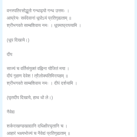
वनस्पतिरसोद्भूतो गन्धाढ्यो गन्ध उत्तमः ।
आघ्रेयः सर्वदेवानां धूपोऽयं प्रतिगृह्यताम् ॥
श्रीभगवते साम्बशिवाय नमः । धूपमाघ्रापयामि ।
(धूप दिखाये।)
दीप
साज्यं च वर्तिसंयुक्तं वह्निना योजितं मया ।
दीपं गृहाण देवेश ! त्रैलोक्यतिमिरापहम् ॥
श्रीभगवते साम्बशिवाय नमः । दीपं दर्शयामि ।
(घृतदीप दिखाये, हाथ धो ले।)
नैवेद्य
शर्कराखण्डखाद्यानि दधिक्षीरघृतानि च ।
आहारं भक्ष्यभोज्यं च नैवेद्यं प्रतिगृह्यताम् ॥