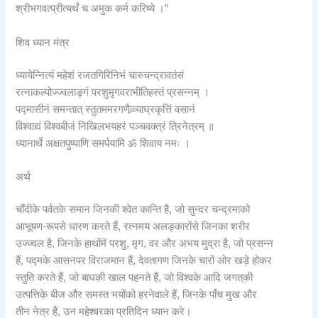
श्रीभगवत्प्रीत्यर्थं च अमुक कर्म करिष्ये ।”
शिव ध्यान मंत्र
ध्यायेन्नित्यं महेशं रजतगिरिनिभं चारुचन्द्रावतंसं
रत्नाकल्पोज्ज्वलाङ्गं परशुमृगवराभीतिहस्तं प्रसन्नम् ।
पद्मासीनं समन्तात् स्तुतममरगणैव्र्व्याघ्रकृत्तिं वसानं
विश्वाद्यं विश्वबीजं निखिलभयहरं पञ्चवक्त्रं त्रिनेत्रम् ॥
ध्यानार्थे अक्षतपुष्पाणि समर्पयामि ॐ शिवाय नमः ।
अर्थ
चाँदीके पर्वतके समान जिनकी श्वेत कान्ति है, जो सुन्दर चन्द्रमाको
आभूषण-रूपसे धारण करते हैं, रत्नमय अलङ्कारोंसे जिनका शरीर
उज्ज्वल है, जिनके हाथोंमें परशु, मृग, वर और अभय मुद्रा है, जो प्रसन्न
हैं, पद्मके आसनपर विराजमान हैं, देवतागण जिनके चारों ओर खड़े होकर
स्तुति करते हैं, जो बाघकी खाल पहनते हैं, जो विश्वके आदि जगत्‌की
उत्पत्तिके बीज और समस्त भयोंको हरनेवाले हैं, जिनके पाँच मुख और
तीन नेत्र हैं, उन महेश्वरका प्रतिदिन ध्यान करे।