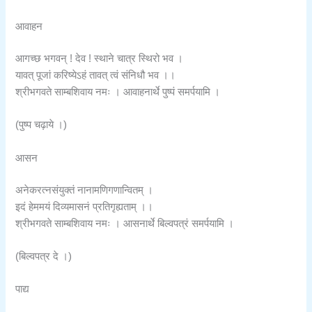
आवाहन
आगच्छ भगवन् ! देव ! स्थाने चात्र स्थिरो भव ।
यावत् पूजां करिष्येऽहं तावत् त्वं संनिधौ भव ।।
श्रीभगवते साम्बशिवाय नमः । आवाहनार्थे पुष्पं समर्पयामि ।
(पुष्प चढ़ाये ।)
आसन
अनेकरत्नसंयुक्तं नानामणिगणान्वितम् ।
इदं हेममयं दिव्यमासनं प्रतिगृह्यताम् ।।
श्रीभगवते साम्बशिवाय नमः । आसनार्थे बिल्वपत्रं समर्पयामि ।
(बिल्वपत्र दे ।)
पाद्य