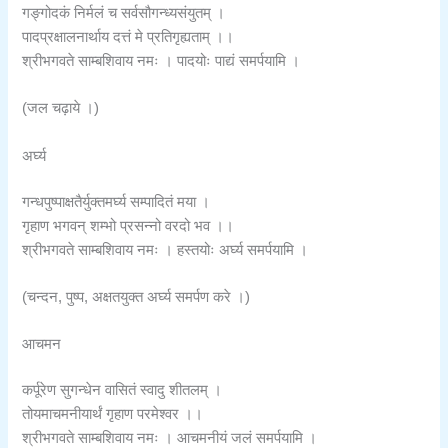
गङ्गोदकं निर्मलं च सर्वसौगन्ध्यसंयुतम् ।
पादप्रक्षालनार्थाय दत्तं मे प्रतिगृह्यताम् ।।
श्रीभगवते साम्बशिवाय नमः । पादयोः पाद्यं समर्पयामि ।
(जल चढ़ाये ।)
अर्घ्य
गन्धपुष्पाक्षतैर्युक्तमर्घ्य सम्पादितं मया ।
गृहाण भगवन् शम्भो प्रसन्नो वरदो भव ।।
श्रीभगवते साम्बशिवाय नमः । हस्तयोः अर्घ्य समर्पयामि ।
(चन्दन, पुष्प, अक्षतयुक्त अर्घ्य समर्पण करे ।)
आचमन
कर्पूरेण सुगन्धेन वासितं स्वादु शीतलम् ।
तोयमाचमनीयार्थं गृहाण परमेश्वर ।।
श्रीभगवते साम्बशिवाय नमः । आचमनीयं जलं समर्पयामि ।