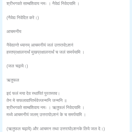
श्रीभगवते साम्बशिवाय नमः । नैवेद्यं निवेदयामि ।
(नैवेद्य निवेदित करे।)
आचमनीय
नैवेद्यान्ते ध्यानम् आचमनीयं जलं उत्तरापोऽशनं
हस्तप्रक्षालनार्थं मुखप्रक्षालनार्थं च जलं समर्पयामि ।
(जल चढ़ाये।)
ऋतुफल
इदं फलं मया देव स्थापितं पुरतस्तव।
तेन मे सफलावाप्तिर्भवेज्जन्मनि जन्मनि ॥
श्रीभगवते साम्बशिवाय नमः । ऋतुफलं निवेदयामि ।
मध्ये आचमनीयं जलम् उत्तरापोऽशनं के च समर्पयामि ।
(ऋतुफल चढ़ाये) और आचमन तथा उत्तरापोऽशनके लिये जल दे।)