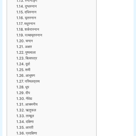
स्नानाङ्ग
दुग्धस्नान
दधिस्नान
घृतस्नान
मधुस्नान
शर्करास्नान
पञ्चामृतस्नान
चन्दन
अक्षत
पुष्पमाला
बिल्वपत्र
दूर्वा
शमी
आभूषण
परिमलद्रव्य
धूप
दीप
नैवेद्य
आचमनीय
ऋतुफल
ताम्बूल
दक्षिणा
आरती
प्रदक्षिणा