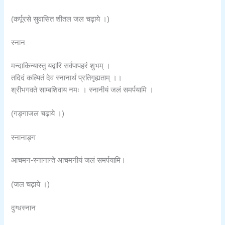
(कर्पूरसे सुवासित शीतल जल चढ़ाये ।)
स्नान
मन्दाकिन्यास्तु यद्वारि सर्वपापहरं शुभम् ।
तदिदं कल्पितं देव स्नानार्थं प्रतिगृह्यताम् ।।
श्रीभगवते साम्बशिवाय नमः । स्नानीयं जलं समर्पयामि ।
(गङ्गाजल चढ़ाये ।)
स्नानाङ्ग
आचमन-स्नानान्ते आचमनीयं जलं समर्पयामि।
(जल चढ़ाये ।)
दुग्धस्नान