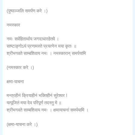
(पुष्पाञ्जलि समर्पण करे ।)
नमस्कार
नमः सर्वहितार्थाय जगदाधारहेतवे ।
साष्टाङ्गोऽयं प्रणामस्ते प्रयत्नेन मया कृतः ॥
श्रीभगवते साम्बशिवाय नमः । नमस्कारान् समर्पयामि
(नमस्कार करे ।)
क्षमा-याचना
मन्त्रहीनं क्रियाहीनं भक्तिहीनं सुरेश्वर !
यत्पूजितं मया देव परिपूर्ण तदस्तु मे ॥
श्रीभगवते साम्बशिवाय नमः । क्षमायाचनां समर्पयामि ।
(क्षमा-याचना करे ।)