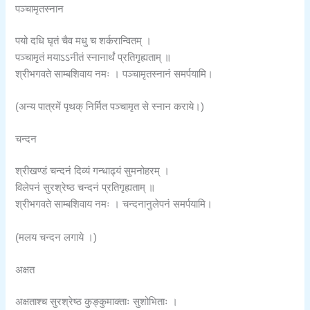
पञ्चामृतस्नान
पयो दधि घृतं चैव मधु च शर्करान्वितम् ।
पञ्चामृतं मयाऽऽनीतं स्नानार्थं प्रतिगृह्यताम् ॥
श्रीभगवते साम्बशिवाय नमः । पञ्चामृतस्नानं समर्पयामि।
(अन्य पात्रमें पृथक् निर्मित पञ्चामृत से स्नान कराये।)
चन्दन
श्रीखण्डं चन्दनं दिव्यं गन्धाढ्यं सुमनोहरम् ।
विलेपनं सुरश्रेष्ठ चन्दनं प्रतिगृह्यताम् ॥
श्रीभगवते साम्बशिवाय नमः । चन्दनानुलेपनं समर्पयामि।
(मलय चन्दन लगाये ।)
अक्षत
अक्षताश्च सुरश्रेष्ठ कुङ्कुमाक्ताः सुशोभिताः ।