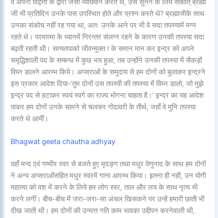
वे अपनी विद्वत्ता के द्वारा जैसा व्याख्यान करते थे, उसे सुनने के लिये साक्षात् ब्रह्मा
जी भी प्रतिदिन उनके पास उपस्थित होते और प्रश्न करते थे? ब्रह्माजीके साथ
उनका संकोच नहीं रह गया था, अतः उनके आने पर भी वे सदा तपस्यामें मग्न
रहते थे। परमात्मा के ध्यानमें निरन्तर संलग्न रहने के कारण उनकी तपस्या सदा
बढ़ती रहती थी। सत्यतपाको जीवन्मुक्त ! के समान मान कर इन्द्र को अपने
समृद्धिशाली पद के सम्बन्ध में कुछ भय हुआ, तब उन्होंने उनकी तपस्या में सैकड़ों
विघ्न डालने आरम्भ किये। अप्सराओं के समुदाय से हम दोनों को बुलाकर इन्द्रने
इस प्रकार आदेश दिया-‘तुम दोनों उस तपस्वी की तपस्या में विघ्न डालो, जो मुझे
इन्द्र पद से हटाकर स्वयं स्वर्ग का राज्य भोगना चाहता है।’ इन्द्र का यह आदेश
पाकर हम दोनों उनके सामने से चलकर गोदावरी के तीर्थ, जहाँ वे मुनि तपस्या
करते थे आयीं।
Bhagwat geeta chautha adhyay
वहाँ मन्द एवं गम्भीर स्वर से बजते हुए मृदङ्ग तथा मधुर वेणुनाद के साथ हम दोनों
ने अन्य अप्सराओंसहित मधुर स्वरमें गाना आरम्भ किया। इतना ही नहीं, उन योगी
महात्मा को वश में करने के लिये हम लोग स्वर, ताल और लय के साथ नृत्य भी
करने लगीं। बीच-बीच में जरा-जरा-सा अंचल खिसकने पर उन्हें हमारी छाती भी
दीख जाती थी। हम दोनों की उन्मत्त गति काम भावका उद्दीपन करनेवाली थी,