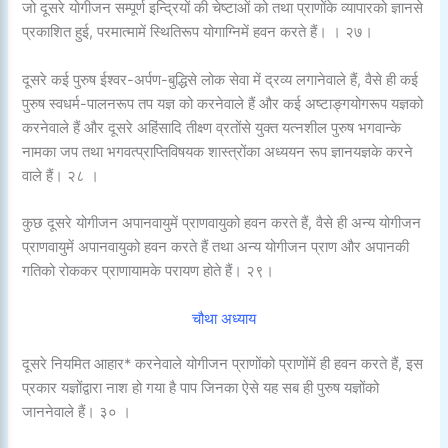
जो दूसरे योगीजन सम्पूर्ण इन्द्रियों की चेष्टाओं को‌ तथा प्राणोंके व्यापारको ज्ञानसे
प्रकाशित हुई, परमात्मामें स्थितिरूप योगाग्निमें हवन करते हैं। । २७।
दूसरे कई पुरुष ईश्वर-अर्पण-बुद्धिसे लोक सेवा में द्रव्य लगानेवाले हैं, वैसे ही कई
पुरुष स्वधर्म-पालनरूप तप यज्ञ को करनेवाले हैं और कई अष्टाङ्गयोगरूप यज्ञको
करनेवाले हैं और दूसरे अहिंसादि तीक्ष्ण व्रतोंसे युक्त यत्नशील पुरुष भगवान्के
नामका जप तथा भगवत्प्राप्तिविषयक शास्त्रोंका अध्ययन रूप ज्ञानयज्ञके करने
वाले हैं। २८ ।
कुछ दूसरे योगीजन अपानवायुमें प्राणवायुको हवन करते हैं, वैसे ही अन्य योगीजन
प्राणवायुमें अपानवायुको हवन करते हैं तथा अन्य योगीजन प्राण और अपानकी
गतिको रोककर प्राणायामके परायण होते हैं। २९।
चौथा अध्याय
दूसरे नियमित आहार* करनेवाले योगीजन प्राणोंको प्राणोंमें ही हवन करते हैं, इस
प्रकार यज्ञोंद्वारा नाश हो गया है पाप जिनका ऐसे यह सब ही पुरुष यज्ञोंको
जाननेवाले हैं। ३० ।