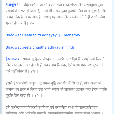
हे अर्जुन
! भगवद्विषयको न जानने वाला, तथा श्रद्धारहित और संशययुक्त पुरुष
परमार्थसे भ्रष्ट हो जाता है, उनमें भी संशय युक्त पुरुषके लिये तो न सुख है, और
न यह लोक है, न परलोक है, अर्थात् यह लोक और परलोक दोनों ही उसके लिये
भ्रष्ट हो जाते हैं। ४०
Bhagwat Geeta third adhayay ।। mahatmy
Bhagwat geeta chautha adhyay in hindi
हे धनञ्जय
! समत्व-बुद्धिरूप योगद्वारा भगवदर्पण कर दिये हैं, सम्पूर्ण कर्म जिसने
और ज्ञान द्वारा नष्ट हो गये हैं, सब संशय जिसके, ऐसे परमात्मपरायण पुरुष को
कर्म नहीं बाँधते हैं। ४१ ।
इससे हे भरतवंशी अर्जुन ! तू समत्व बुद्धि‌ रूप योग में स्थित हो, और अज्ञानसे
उत्पन्न हुए हृदय में स्थित इस अपने संशय को ज्ञानरूप तलवार द्वारा छेदन करके
युद्धके लिये खड़ा हो । ४२ ।
इति श्रीमद्भगवद्गीतारूपी उपनिषद् एवं ब्रह्मविद्या तथा योगशास्त्रविषयक
श्रीकृष्ण, और अर्जुनके संवादमें “ज्ञानकर्मसन्यासयोग’ नामक चौथा अध्याय ।।