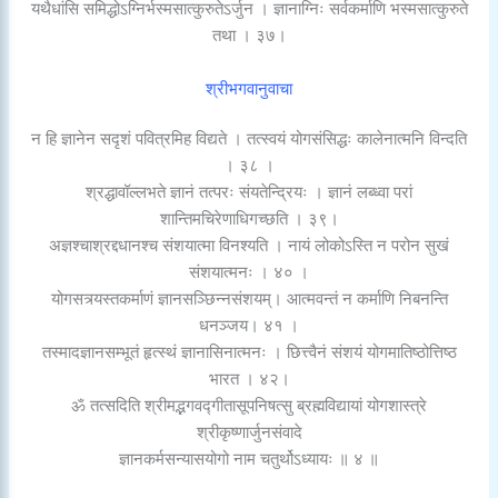
यथैधांसि समिद्धोऽग्निर्भस्मसात्कुरुतेऽर्जुन । ज्ञानाग्निः सर्वकर्माणि भस्मसात्कुरुते
तथा । ३७।
श्रीभगवानुवाचा
न हि ज्ञानेन सदृशं पवित्रमिह विद्यते । तत्स्वयं योगसंसिद्धः कालेनात्मनि विन्दति
। ३८ ।
श्रद्धावॉल्लभते ज्ञानं तत्परः संयतेन्द्रियः । ज्ञानं लब्ध्वा परां
शान्तिमचिरेणाधिगच्छति । ३९।
अज्ञश्चाश्रद्दधानश्च संशयात्मा विनश्यति । नायं लोकोऽस्ति न परोन सुखं
संशयात्मनः । ४० ।
योगसत्र्यस्तकर्माणं ज्ञानसञ्छिन्नसंशयम्। आत्मवन्तं न कर्माणि निबनन्ति
धनञ्जय। ४१ ।
तस्मादज्ञानसम्भूतं हृत्स्थं ज्ञानासिनात्मनः । छित्त्वैनं संशयं योगमातिष्ठोत्तिष्ठ
भारत । ४२।
ॐ तत्सदिति श्रीमद्भगवद्गीतासूपनिषत्सु ब्रह्मविद्यायां योगशास्त्रे
श्रीकृष्णार्जुनसंवादे
ज्ञानकर्मसन्यासयोगो नाम चतुर्थोऽध्यायः ॥ ४ ॥