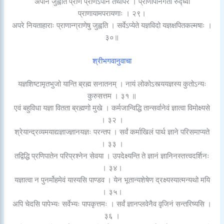
अपाने जुह्वति प्राणं प्राणेऽपानं तथापरे । प्राणापानगती रुद्ध्वा
प्राणायामपरायणाः । २९।
अपरे नियताहाराः प्राणान्ग्राणेषु जुह्वति । सर्वेऽप्येते यज्ञविदो यज्ञक्षपितकल्मषाः ।
३०॥
श्रीभगवानुवाचा
यज्ञशिष्टामृतभुजो यान्ति ब्रह्म सनातनम् । नायं लोकोऽस्त्ययज्ञस्य कुतोऽन्यः
कुरुसत्तम । ३१ ॥
एवं बहुविधा यज्ञा वितता ब्रह्मणो मुखे । कर्मजान्विद्धि तान्सर्वानेवं ज्ञात्वा विमोक्ष्यसे
। ३२ ।
श्रेयान्द्रव्यमयाद्यज्ञाज्ज्ञानयज्ञः परन्तप । सर्वं कर्माखिलं पार्थ ज्ञाने परिसमाप्यते
। ३३ ।
तद्विद्धि प्रणिपातेन परिप्रश्नेन सेवया । उपदेक्ष्यन्ति ते ज्ञानं ज्ञानिनस्तत्त्वदर्शिनः
। ३४।
यज्ञात्वा न पुनर्मोहमेवं यास्यसि पाण्डव । येन भूतान्यशेषेण द्रक्ष्यस्यात्मन्यथो मयि
। ३५।
अपि चेदसि पापेभ्यः सर्वेभ्यः पापकृत्तमः । सर्वं ज्ञानप्लवेनैव वृजिनं सन्तरिष्यसि ।
३६ ।