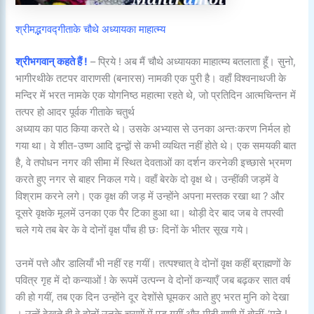
श्रीमद्भगवद्गीताके चौथे अध्यायका माहात्म्य
श्रीभगवान् कहते हैं !
– प्रिये ! अब मैं चौथे अध्यायका माहात्म्य बतलाता हूँ। सुनो,
भागीरथीके तटपर वाराणसी (बनारस) नामकी एक पुरी है। वहाँ विश्वनाथजी के
मन्दिर में भरत नामके एक योगनिष्ठ महात्मा रहते थे, जो प्रतिदिन आत्मचिन्तन में
तत्पर हो आदर पूर्वक गीताके चतुर्थ
अध्याय का पाठ किया करते थे। उसके अभ्यास से उनका अन्तःकरण निर्मल हो
गया था। वे शीत-उष्ण आदि द्वन्द्वों से कभी व्यथित नहीं होते थे। एक समयकी बात
है, वे तपोधन नगर की सीमा में स्थित देवताओं का दर्शन करनेकी इच्छासे भ्रमण
करते हुए नगर से बाहर निकल गये। वहाँ बेरके दो वृक्ष थे। उन्हींकी जड़में वे
विश्राम करने लगे। एक वृक्ष की जड़ में उन्होंने अपना मस्तक रखा था ? और
दूसरे वृक्षके मूलमें उनका एक पैर टिका हुआ था। थोड़ी देर बाद जब वे तपस्वी
चले गये तब बेर के वे दोनों वृक्ष पाँच ही छः दिनों के भीतर सूख गये।
उनमें पत्ते और डालियाँ भी नहीं रह गयीं। तत्पश्चात् वे दोनों वृक्ष कहीं ब्राह्मणों के
पवित्र गृह में दो कन्याओं ! के रूपमें उत्पन्न वे दोनों कन्याएँ जब बढ़कर सात वर्ष
की हो गयीं, तब एक दिन उन्होंने दूर देशोंसे घूमकर आते हुए भरत मुनि को देखा
। उन्हें देखते ही वे दोनों उनके चरणों में पड़ गयीं और मीठी वाणी में बोलीं-‘मुने !