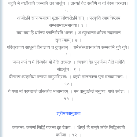
बहूनि मे व्यतीतानि जन्मानि तव चार्जुन । तान्यहं वेद सर्वाणि न त्वं वेस्थ परन्तप।
५ ।
अजोऽपि सन्नव्ययात्मा भूतानामीश्वरोऽपि सन् । प्रकृति स्वामधिष्ठाय
सम्भवाम्यात्ममायया। ६ ।
यदा यदा हि धर्मस्य ग्लानिर्भवति भारत । अभ्युत्थानमधर्मस्य तदात्मानं
सृजाम्यहम्। ७ ।
परित्राणाय साधूनां विनाशाय च दुष्कृताम् । धर्मसंस्थापनार्थाय सम्भवामि युगे युगे।
८ ।
जन्म कर्म च मे दिव्यमेवं यो वेत्ति तत्त्वतः । त्यक्त्वा देहं पुनर्जन्म नैति मामेति
सोऽर्जुन। ९ ।
वीतरागभयक्रोधा मन्मया मामुपाश्रिताः । बहवो ज्ञानतपसा पूता मडावमागताः ।
१०।
ये यथा मां प्रपद्यन्ते तांस्तथैव भजाम्यहम् । मम वानुवर्तन्ते मनुष्याः पार्थ सर्वशः ।
११ ।
श्रीभगवानुवाचा
कासन्तः कर्मणां सिद्धिं यजन्त इह देवताः । क्षिप्रं हि मानुषे लोके सिद्धिर्भवति
कर्मजा । १२ ।