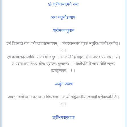
ॐ श्रीपरमात्मने नमः
अथ चतुर्थोऽध्यायः
श्रीभगवानुवाच
इमं विवस्वते योगं प्रोक्तवानहमव्ययम् । विवस्वान्मनवे प्राह मनुरिक्ष्वाकवेऽब्रवीत्।
१ ।
एवं परम्पराप्राप्तमिमं राजर्षयो विदुः । स कालेनेह महता योगो नष्टः परन्तप। २।
स एवायं मया तेऽद्य योगः प्रोक्तः पुरातनः । भक्तोऽसि मे सखा चेति रहस्य
ह्येतदुत्तमम्। ३।
अर्जुन उवाच
अपरं भवतो जन्म परं जन्म विवस्वतः। कथमेतद्विजानीयां त्वमादौ प्रोक्तवानिति।
४ ।
श्रीभगवानुवाचा