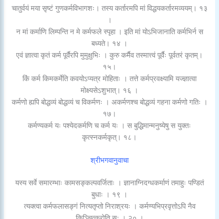
चातुर्वयं मया सृष्टं गुणकर्मविभागशः। तस्य कर्तारमपि मां विद्धयकर्तारमव्ययम्। १३
।
न मां कर्माणि लिम्पन्ति न मे कर्मफले स्पृहा । इति मां योऽभिजानाति कर्मभिर्न स
बध्यते। १४ ।
एवं ज्ञात्वा कृतं कर्म पूर्वैरपि मुमुक्षुभिः । कुरु कर्मैव तस्मात्त्वं पूर्वैः पूर्वतरं कृतम्।
१५।
किं कर्म किमकर्मेति कवयोऽप्यत्र मोहिताः । तत्ते कर्मप्रवक्ष्यामि यज्ज्ञात्वा
मोक्ष्यसेऽशुभात्। १६ ।
कर्मणो ह्यपि बोद्धव्यं बोद्धव्यं च विकर्मणः । अकर्मणश्च बोद्धव्यं गहना कर्मणो गतिः ।
१७।
कर्मण्यकर्म यः पश्येदकर्मणि च कर्म यः । स बुद्धिमान्मनुष्येषु स युक्तः
कृत्स्नकर्मकृत्। १८।
श्रीभगवानुवाचा
यस्य सर्वे समारम्भाः कामसङ्कल्पवर्जिताः । ज्ञानाग्निदग्धकर्माणं तमाहुः पण्डितं
बुधाः । १९ ।
त्यक्त्वा कर्मफलासङ्गं नित्यतृप्तो निराश्रयः । कर्मण्यभिप्रवृत्तोऽपि नैव
किञ्चित्करोति सः । २० ।