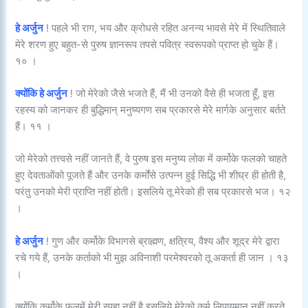
हे अर्जुन
! पहले भी राग, भय और क्रोधसे रहित अनन्य भावसे मेरे में स्थितिवाले
मेरे शरण हुए बहुत-से पुरुष ज्ञानरूप तपसे पवित्र स्वरूपको प्राप्त हो चुके हैं।
१० ।
क्योंकि हे अर्जुन
! जो मेरेको जैसे भजते हैं, मैं भी उनको वैसे ही भजता हूँ, इस
रहस्य को जानकर ही बुद्धिमान् मनुष्यगण सब प्रकारसे मेरे मार्गके अनुसार बर्तते
हैं। ११ ।
जो मेरेको तत्त्वसे नहीं जानते हैं, वे पुरुष इस मनुष्य लोक में कर्मोके फलको चाहते
हुए देवताओंको पूजते हैं और उनके कर्मोंसे उत्पन्न हुई सिद्धि भी शीघ्र ही होती है,
परंतु उनको मेरी प्राप्ति नहीं होती। इसलिये तू मेरेको ही सब प्रकारसे भज। १२
।
हे अर्जुन
! गुण और कर्मोके विभागसे ब्राह्मण, क्षत्रिय, वैश्य और शूद्र मेरे द्वारा
रचे गये हैं, उनके कर्ताको भी मुझ अविनाशी परमेश्वरको तू अकर्ता ही जान । १३
।
क्योंकि कर्मोके फलमें मेरी स्पृहा नहीं है इसलिये मेरेको कर्म लिपायमान नहीं करते,