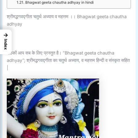
Bhagwat geeta chautha adhyay in hindi
श्रीमद्भगवद्गीता चतुर्थ अध्याय व महत्तम ।। Bhagwat geeta chautha
adhyay
→
Index
पाठकों आप सब के लिए प्रस्तुत है। “Bhagwat geeta chautha
adhyay”; श्रीमद्भगवद्गीता का चतुर्थ अध्याय, व महत्तम हिन्दी व संस्कृत सहित
|