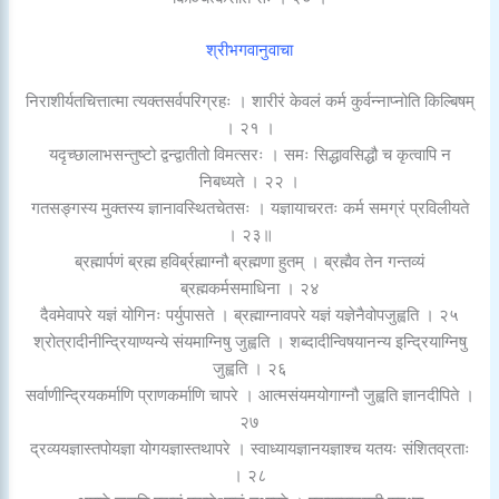
श्रीभगवानुवाचा
निराशीर्यतचित्तात्मा त्यक्तसर्वपरिग्रहः । शारीरं केवलं कर्म कुर्वन्नाप्नोति किल्बिषम्
। २१ ।
यदृच्छालाभसन्तुष्टो द्वन्द्वातीतो विमत्सरः । समः सिद्धावसिद्धौ च कृत्वापि न
निबध्यते । २२ ।
गतसङ्गस्य मुक्तस्य ज्ञानावस्थितचेतसः । यज्ञायाचरतः कर्म समग्रं प्रविलीयते
। २३॥
ब्रह्मार्पणं ब्रह्म हविर्ब्रह्माग्नौ ब्रह्मणा हुतम् । ब्रह्मैव तेन गन्तव्यं
ब्रह्मकर्मसमाधिना । २४
दैवमेवापरे यज्ञं योगिनः पर्युपासते । ब्रह्माग्नावपरे यज्ञं यज्ञेनैवोपजुह्वति । २५
श्रोत्रादीनीन्द्रियाण्यन्ये संयमाग्निषु जुह्वति । शब्दादीन्विषयानन्य इन्द्रियाग्निषु
जुह्वति । २६
सर्वाणीन्द्रियकर्माणि प्राणकर्माणि चापरे । आत्मसंयमयोगाग्नौ जुह्वति ज्ञानदीपिते ।
२७
द्रव्ययज्ञास्तपोयज्ञा योगयज्ञास्तथापरे । स्वाध्यायज्ञानयज्ञाश्च यतयः संशितव्रताः
। २८