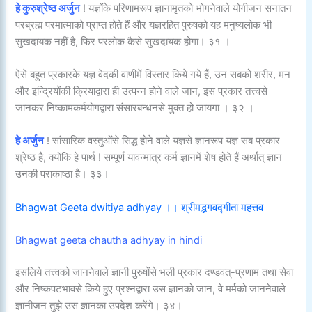
हे कुरुश्रेष्ठ अर्जुन
! यज्ञोंके परिणामरूप ज्ञानामृतको भोगनेवाले योगीजन सनातन
परब्रह्म परमात्माको प्राप्त होते हैं और यज्ञरहित पुरुषको यह मनुष्यलोक भी
सुखदायक नहीं है, फिर परलोक कैसे सुखदायक होगा। ३१ ।
ऐसे बहुत प्रकारके यज्ञ वेदकी वाणीमें विस्तार किये गये हैं, उन सबको शरीर, मन
और इन्द्रियोंकी क्रियाद्वारा ही उत्पन्न होने वाले जान, इस प्रकार तत्त्वसे
जानकर निष्कामकर्मयोगद्वारा संसारबन्धनसे मुक्त हो जायगा । ३२ ।
हे अर्जुन
! सांसारिक वस्तुओंसे सिद्ध होने वाले यज्ञसे ज्ञानरूप यज्ञ सब प्रकार
श्रेष्ठ है, क्योंकि हे पार्थ ! सम्पूर्ण यावन्मात्र कर्म ज्ञानमें शेष होते हैं अर्थात् ज्ञान
उनकी पराकाष्ठा है। ३३।
Bhagwat Geeta dwitiya adhyay ।। श्रीमद्भगवद्गीता महत्तव
Bhagwat geeta chautha adhyay in hindi
इसलिये तत्त्वको जाननेवाले ज्ञानी पुरुषोंसे भली प्रकार दण्डवत्-प्रणाम तथा सेवा
और निष्कपटभावसे किये हुए प्रश्नद्वारा उस ज्ञानको जान, वे मर्मको जाननेवाले
ज्ञानीजन तुझे उस ज्ञानका उपदेश करेंगे। ३४।